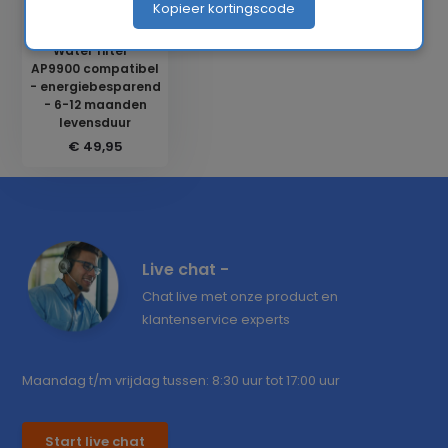
Kopieer kortingscode
Water filter -
AP9900 compatibel
- energiebesparend
- 6-12 maanden
levensduur
€ 49,95
Live chat -
Chat live met onze product en
klantenservice experts
Maandag t/m vrijdag tussen: 8:30 uur tot 17:00 uur
Start live chat