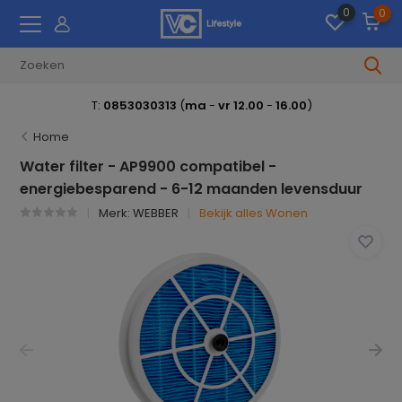
0
0
T:
0853030313
(
ma
-
vr 12.00
-
16.00
)
Home
Water filter - AP9900 compatibel -
energiebesparend - 6-12 maanden levensduur
Merk:
WEBBER
Bekijk alles Wonen