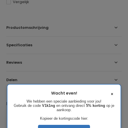
Vergelijk
Productomschrijving
Specificaties
Reviews
Delen
Wacht even!
×
We hebben een speciale aanbieding voor jou!
Laatst bekeken
Gebruik de code
V1k1ng
en ontvang direct
5% korting
op je
aankoop.
Kopieer de kortingscode hier: