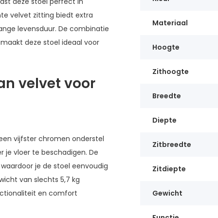
past deze stoel perfect in
e velvet zitting biedt extra
Materiaal
lange levensduur. De combinatie
maakt deze stoel ideaal voor
Hoogte
Zithoogte
van velvet voor
Breedte
Diepte
een vijfster chromen onderstel
Zitbreedte
r je vloer te beschadigen. De
waardoor je de stoel eenvoudig
Zitdiepte
icht van slechts 5,7 kg
ctionaliteit en comfort
Gewicht
Functie