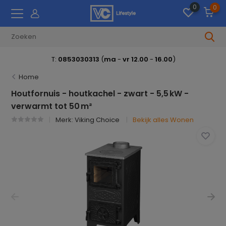
0
0
T:
0853030313
(
ma
-
vr 12.00
-
16.00
)
Home
Houtfornuis - houtkachel - zwart - 5,5 kW -
verwarmt tot 50 m²
Merk:
Viking Choice
Bekijk alles Wonen