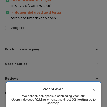
Verzendkosten NL € 7,95
BE
€ 10,95
(zwaar € 19,95)
14 dagen niet goed geld terug
zorgeloos uw aankoop doen
Vergelijk
Productomschrijving
Specificaties
Reviews
Wacht even!
×
Delen
We hebben een speciale aanbieding voor jou!
Gebruik de code
V1k1ng
en ontvang direct
5% korting
op je
aankoop.