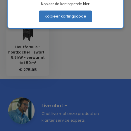
Kopieer de kortingscode hier:
Laatst bekeken
Kopieer kortingscode
Houtfornuis -
houtkachel - zwart -
5,5 kW - verwarmt
tot 50 m²
€ 275,95
Live chat -
Chat live met onze product en
klantenservice experts