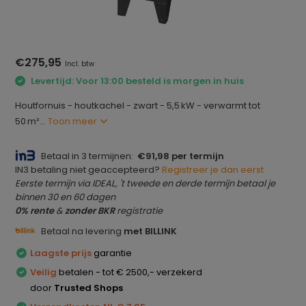
€275,95
Incl. btw
Levertijd: Voor 13:00 besteld is morgen in huis
Houtfornuis - houtkachel - zwart - 5,5 kW - verwarmt tot
50 m²...
Toon meer
Betaal in 3 termijnen:
€91,98 per termijn
IN3 betaling niet geaccepteerd?
Registreer je dan eerst
Eerste termijn via IDEAL, 't tweede en derde termijn betaal je
binnen 30 en 60 dagen
0% rente
&
zonder BKR
registratie
Betaal na levering
met BILLINK
Laagste prijs
garantie
Veilig
betalen - tot € 2500,- verzekerd
door
Trusted Shops