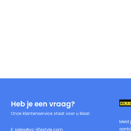
Heb je een vraag?
Onze klantenservice staat voor u klaar:
Meld 
aanbi
E:
sales@vc-lifestyle.com