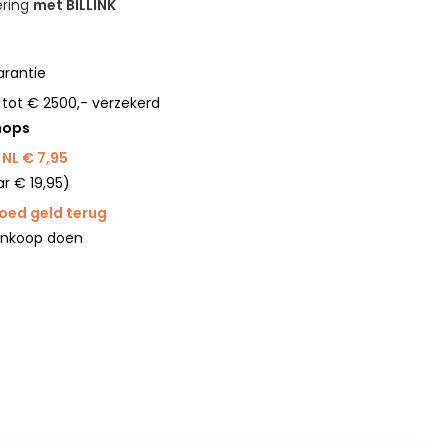
ering
met BILLINK
rantie
 tot € 2500,- verzekerd
hops
NL € 7,95
r € 19,95)
goed geld terug
ankoop doen