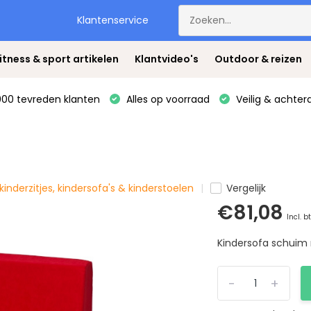
Klantenservice
itness & sport artikelen
Klantvideo's
Outdoor & reizen
00 tevreden klanten
Alles op voorraad
Veilig & achter
 kinderzitjes, kindersofa's & kinderstoelen
Vergelijk
€81,08
Incl. b
Kindersofa schuim 
-
+