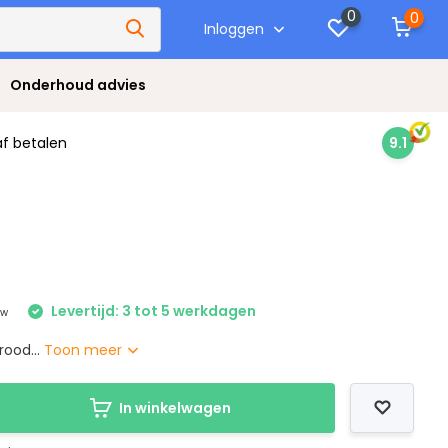
0
0
Inloggen
Onderhoud advies
af betalen
9.1
Levertijd: 3 tot 5 werkdagen
tw
rood...
Toon meer
In winkelwagen