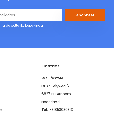
Abonneer
 hier de wettelijke beperkingen
Contact
VC Lifestyle
Dr. C. Lelyweg 6
6827 BH Arnhem
Nederland
en
Tel:
+31853030313