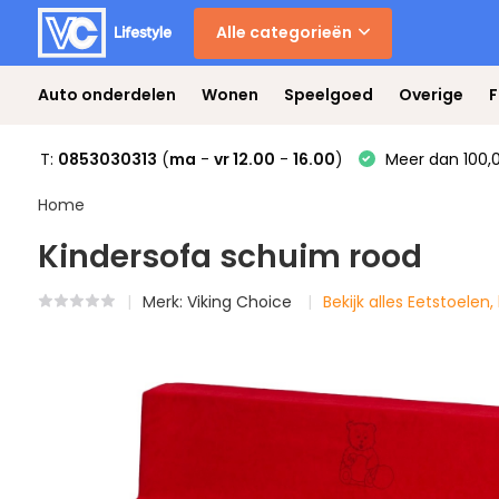
Alle categorieën
Auto onderdelen
Wonen
Speelgoed
Overige
F
T:
0853030313
(
ma
-
vr 12.00
-
16.00
)
Meer dan 100,0
Home
Kindersofa schuim rood
Merk:
Viking Choice
Bekijk alles Eetstoelen,