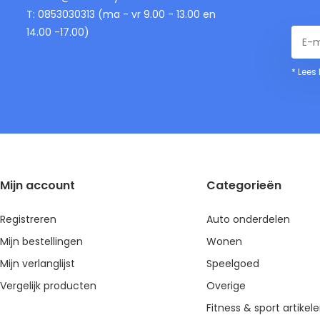
T: 0853030313 (ma - vr 9.00 - 13.00 en
14.00 -17.00)
* Lees
Mijn account
Categorieën
Registreren
Auto onderdelen
Mijn bestellingen
Wonen
Mijn verlanglijst
Speelgoed
Vergelijk producten
Overige
Fitness & sport artikel