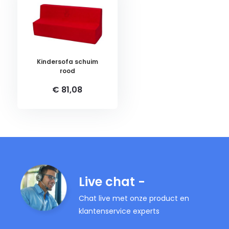
Kindersofa schuim
rood
€ 81,08
Live chat -
Chat live met onze product en
klantenservice experts