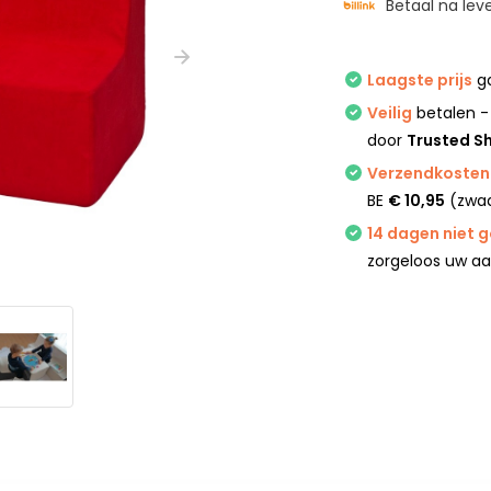
Betaal na lev
Laagste prijs
ga
Veilig
betalen -
door
Trusted S
Verzendkosten 
BE
€ 10,95
(zwaa
14 dagen niet 
zorgeloos uw a