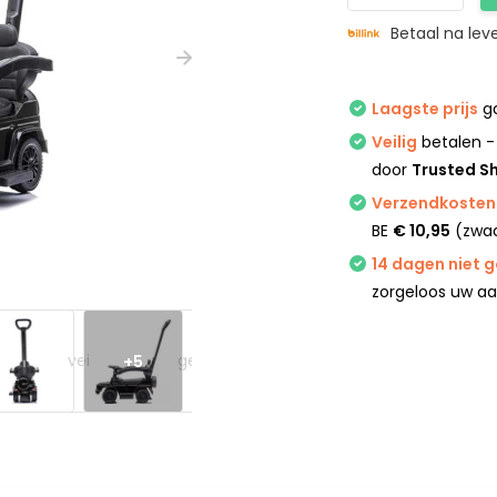
Betaal na lev
Laagste prijs
ga
Veilig
betalen -
door
Trusted S
Verzendkosten 
BE
€ 10,95
(zwaa
14 dagen niet 
zorgeloos uw a
+5