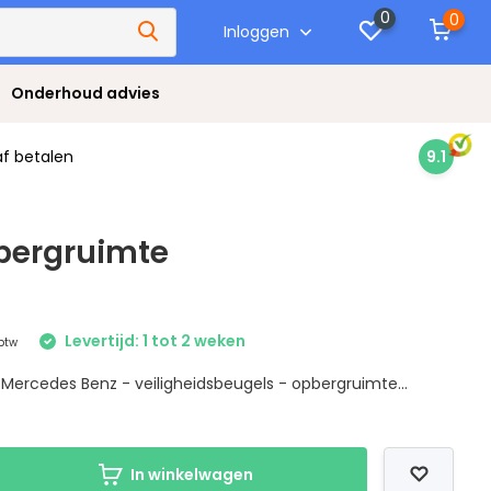
0
0
Inloggen
Onderhoud advies
af betalen
9.1
pbergruimte
Levertijd: 1 tot 2 weken
 btw
 Mercedes Benz - veiligheidsbeugels - opbergruimte...
In winkelwagen