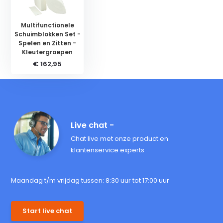
Multifunctionele
Schuimblokken Set -
Spelen en Zitten -
Kleutergroepen
€ 162,95
Live chat -
Chat live met onze product en
klantenservice experts
Maandag t/m vrijdag tussen: 8:30 uur tot 17:00 uur
Start live chat