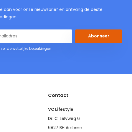
je aan voor onze nieuwsbrief en ontvang de beste
edingen.
Abonneer
 hier de wettelijke beperkingen
Contact
VC Lifestyle
Dr. C. Lelyweg 6
6827 BH Arnhem