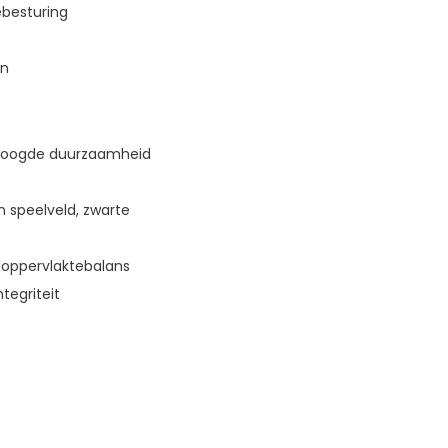
ebesturing
en
hoogde duurzaamheid
n speelveld, zwarte
loppervlaktebalans
tegriteit