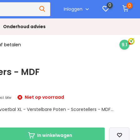
0
0
Inloggen
Onderhoud advies
af betalen
9.1
ers - MDF
Niet op voorraad
ncl. btw
voetbal XL - Verstelbare Poten - Scoretellers - MDF...
In winkelwagen