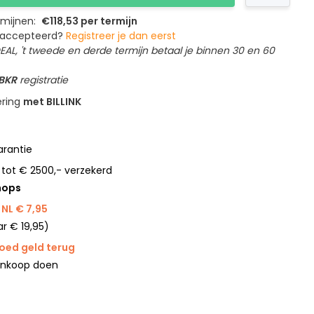
ermijnen:
€118,53 per termijn
geaccepteerd?
Registreer je dan eerst
IDEAL, 't tweede en derde termijn betaal je binnen 30 en 60
 BKR
registratie
ering
met BILLINK
rantie
 tot € 2500,- verzekerd
hops
NL € 7,95
r € 19,95)
goed geld terug
ankoop doen