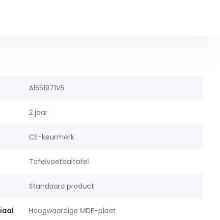
A1551971V5
2 jaar
CE-keurmerk
Tafelvoetbaltafel
Standaard product
iaal
Hoogwaardige MDF-plaat