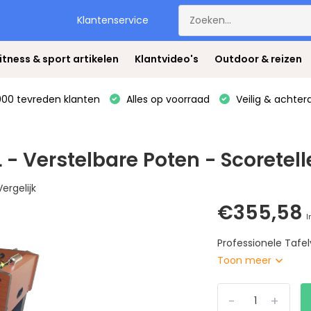
Klantenservice
itness & sport artikelen
Klantvideo's
Outdoor & reizen
00 tevreden klanten
Alles op voorraad
Veilig & achter
 - Verstelbare Poten - Scoretell
Vergelijk
€355,58
I
Professionele Tafel
Toon meer
-
+