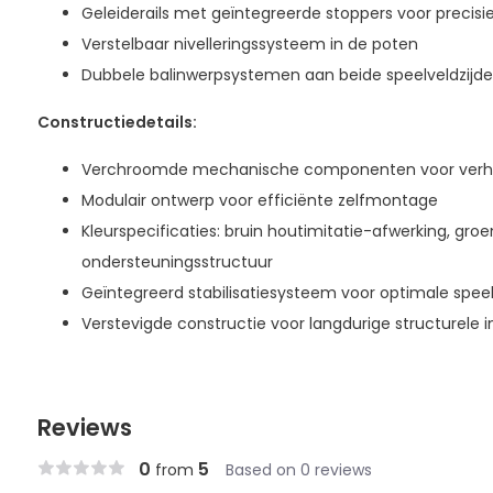
Geleiderails met geïntegreerde stoppers voor precisi
Verstelbaar nivelleringssysteem in de poten
Dubbele balinwerpsystemen aan beide speelveldzijd
Constructiedetails:
Verchroomde mechanische componenten voor ver
Modulair ontwerp voor efficiënte zelfmontage
Kleurspecificaties: bruin houtimitatie-afwerking, groe
ondersteuningsstructuur
Geïntegreerd stabilisatiesysteem voor optimale spee
Verstevigde constructie voor langdurige structurele in
Reviews
0
5
from
Based on 0 reviews