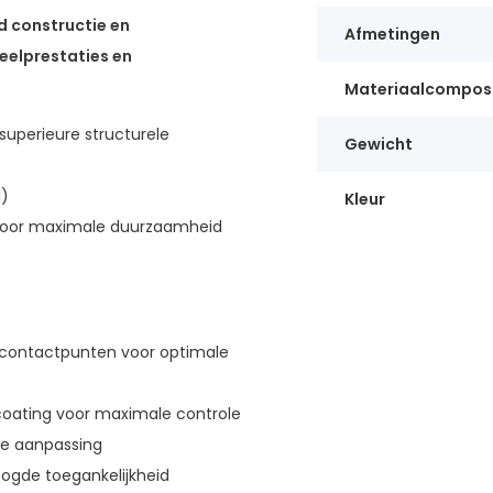
d constructie en
Afmetingen
eelprestaties en
Materiaalcomposi
uperieure structurele
Gewicht
H)
Kleur
voor maximale duurzaamheid
rcontactpunten voor optimale
oating voor maximale controle
e aanpassing
ogde toegankelijkheid