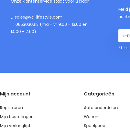
Onze klantenservice staat voor u klaar:
Meld 
aanbi
E:
sales@vc-lifestyle.com
T: 0853030313 (ma - vr 9.00 - 13.00 en
14.00 -17.00)
* Lees
Mijn account
Categorieën
Registreren
Auto onderdelen
Mijn bestellingen
Wonen
Mijn verlanglijst
Speelgoed