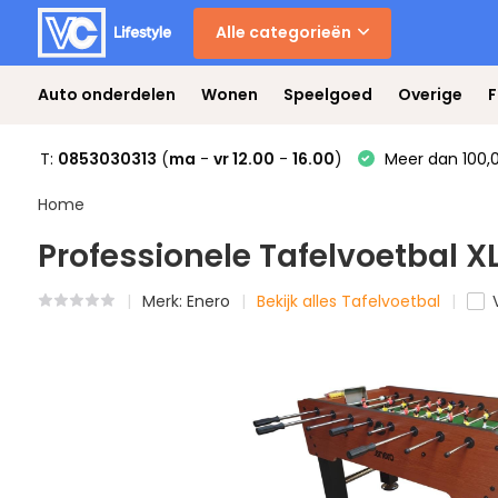
Alle categorieën
Auto onderdelen
Wonen
Speelgoed
Overige
F
T:
0853030313
(
ma
-
vr 12.00
-
16.00
)
Meer dan 100,0
Home
Professionele Tafelvoetbal XL
Merk:
Enero
Bekijk alles Tafelvoetbal