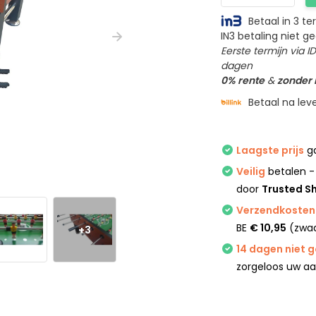
Betaal in 3 t
IN3 betaling niet 
Eerste termijn via 
dagen
0% rente
&
zonder
Betaal na lev
Laagste prijs
ga
Veilig
betalen -
door
Trusted S
Verzendkosten 
BE
€ 10,95
(zwaa
+3
14 dagen niet 
zorgeloos uw a