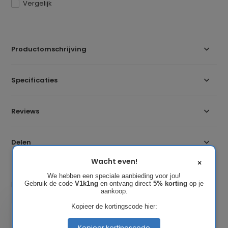
Vergelijk
Productomschrijving
Specificaties
Reviews
Delen
Wacht even!
×
We hebben een speciale aanbieding voor jou!
Laatst bekeken
Gebruik de code
V1k1ng
en ontvang direct
5% korting
op je
aankoop.
Kopieer de kortingscode hier:
Kopieer kortingscode