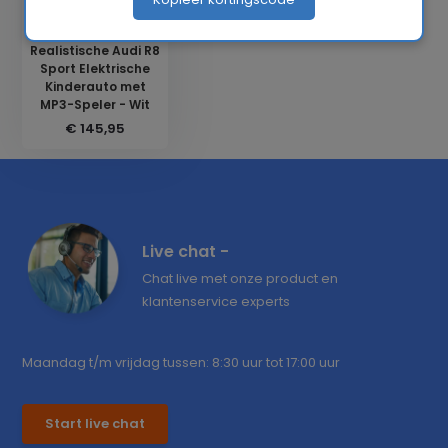
Realistische Audi R8
Sport Elektrische
Kinderauto met
MP3-Speler - Wit
€ 145,95
Live chat -
Chat live met onze product en
klantenservice experts
Maandag t/m vrijdag tussen: 8:30 uur tot 17:00 uur
Start live chat