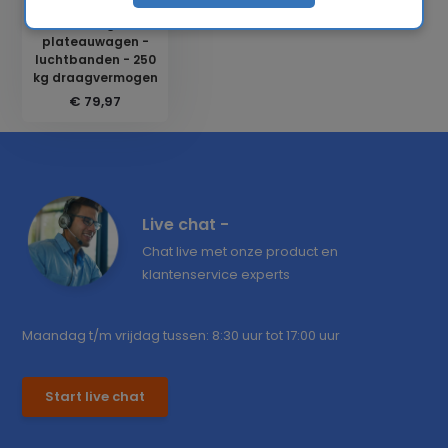
Steekwagen -
plateauwagen -
luchtbanden - 250
kg draagvermogen
€ 79,97
Live chat -
Chat live met onze product en
klantenservice experts
Maandag t/m vrijdag tussen: 8:30 uur tot 17:00 uur
Start live chat