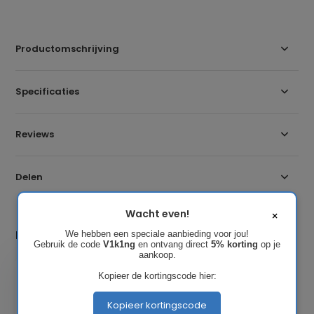
Productomschrijving
Specificaties
Reviews
Delen
Wacht even!
×
Laatst bekeken
We hebben een speciale aanbieding voor jou!
Gebruik de code
V1k1ng
en ontvang direct
5% korting
op je
aankoop.
Kopieer de kortingscode hier:
Kopieer kortingscode