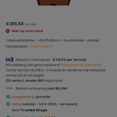
€355,58
Incl. btw
Niet op voorraad
Tafelvoetbaltafel - 140x75x89cm - houtimitatie - antislip
handgrepen...
Toon meer
Betaal in 3 termijnen:
€118,53 per termijn
IN3 betaling niet geaccepteerd?
Registreer je dan eerst
Eerste termijn via IDEAL, 't tweede en derde termijn betaal je
binnen 30 en 60 dagen
0% rente
&
zonder BKR
registratie
Betaal na levering
met BILLINK
Laagste prijs
garantie
Veilig
betalen - tot € 2500,- verzekerd
door
Trusted Shops