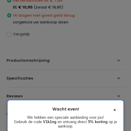
Verzendkosten NL € 7,95
BE
€ 10,95
(zwaar € 19,95)
14 dagen niet goed geld terug
zorgeloos uw aankoop doen
Vergelijk
Productomschrijving
Specificaties
Reviews
Wacht even!
×
Delen
We hebben een speciale aanbieding voor jou!
Gebruik de code
V1k1ng
en ontvang direct
5% korting
op je
aankoop.