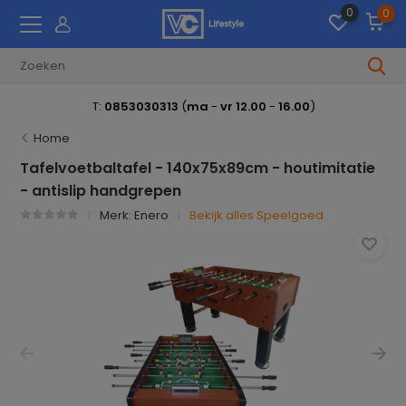
0
0
T:
0853030313
(
ma
-
vr 12.00
-
16.00
)
Home
Tafelvoetbaltafel - 140x75x89cm - houtimitatie
- antislip handgrepen
Merk:
Enero
Bekijk alles Speelgoed