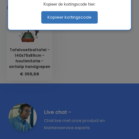
Kopieer de kortingscode hier:
Laatst bekeken
Kopieer kortingscode
Tafelvoetbaltafel -
140x75x89cm -
houtimitatie -
antislip handgrepen
€ 355,58
Live chat -
Chat live met onze product en
klantenservice experts