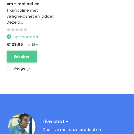
cm - met net en...
Trampoline met
veiligheidsnet en ladder.
Deze tr...
Op voorraad
€129,95
Incl. btw
Bekijken
Vergelijk
Live chat -
Chat live met onze product en