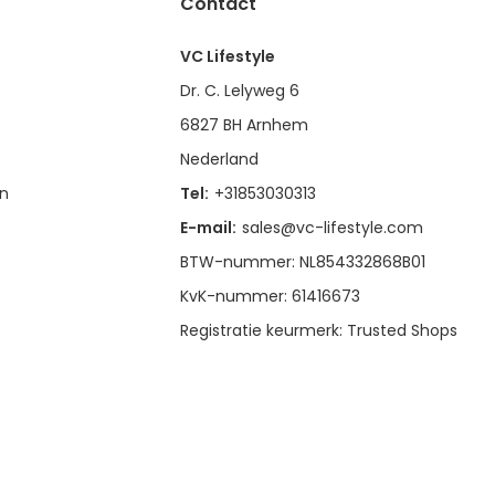
Contact
VC Lifestyle
Dr. C. Lelyweg 6
6827 BH Arnhem
Nederland
en
Tel:
+31853030313
E-mail:
sales@vc-lifestyle.com
BTW-nummer: NL854332868B01
KvK-nummer: 61416673
Registratie keurmerk: Trusted Shops