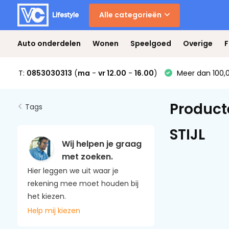
Alle categorieën
Auto onderdelen
Wonen
Speelgoed
Overige
F
T:
0853030313
(
ma
-
vr 12.00
-
16.00
)
Meer dan 100,0
Product
Tags
STIJL
Wij helpen je graag
met zoeken.
Hier leggen we uit waar je
rekening mee moet houden bij
het kiezen.
Help mij kiezen