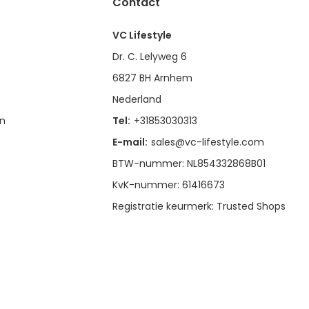
Contact
VC Lifestyle
Dr. C. Lelyweg 6
6827 BH Arnhem
Nederland
en
Tel:
+31853030313
E-mail:
sales@vc-lifestyle.com
BTW-nummer: NL854332868B01
KvK-nummer: 61416673
Registratie keurmerk: Trusted Shops