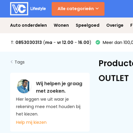
Alle categorieën
Auto onderdelen
Wonen
Speelgoed
Overige
F
T:
0853030313
(
ma
-
vr 12.00
-
16.00
)
Meer dan 100,0
Product
Tags
OUTLET
Wij helpen je graag
met zoeken.
Hier leggen we uit waar je
rekening mee moet houden bij
het kiezen.
Help mij kiezen