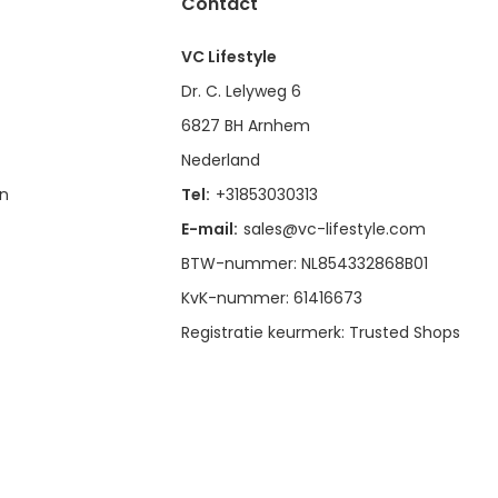
Contact
VC Lifestyle
Dr. C. Lelyweg 6
6827 BH Arnhem
Nederland
en
Tel:
+31853030313
E-mail:
sales@vc-lifestyle.com
BTW-nummer: NL854332868B01
KvK-nummer: 61416673
Registratie keurmerk: Trusted Shops