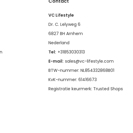
Contact
VC Lifestyle
Dr. C. Lelyweg 6
6827 BH Arnhem
Nederland
en
Tel:
+31853030313
E-mail:
sales@vc-lifestyle.com
BTW-nummer: NL854332868B01
KvK-nummer: 61416673
Registratie keurmerk: Trusted Shops