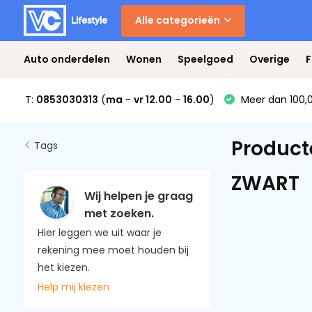
Alle categorieën
Auto onderdelen
Wonen
Speelgoed
Overige
F
T:
0853030313
(
ma
-
vr 12.00
-
16.00
)
Meer dan 100,0
Product
Tags
ZWART
Wij helpen je graag
met zoeken.
Hier leggen we uit waar je
rekening mee moet houden bij
het kiezen.
Help mij kiezen