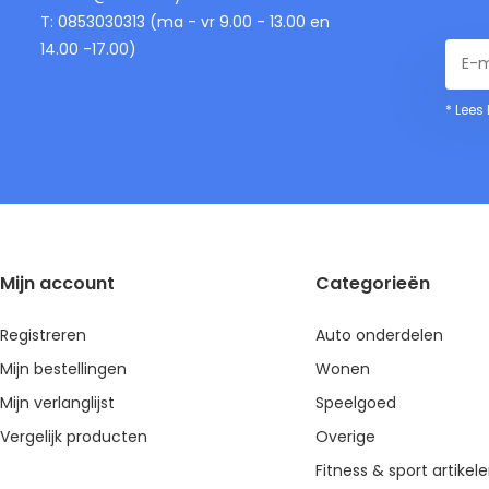
T: 0853030313 (ma - vr 9.00 - 13.00 en
14.00 -17.00)
* Lees
Mijn account
Categorieën
Registreren
Auto onderdelen
Mijn bestellingen
Wonen
Mijn verlanglijst
Speelgoed
Vergelijk producten
Overige
Fitness & sport artikel