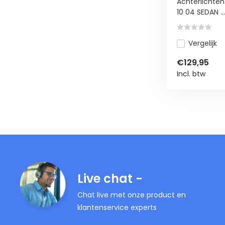
Achterlichten
10 04 SEDAN ...
Vergelijk
€129,95
Incl. btw
Live chat -
Chat live met onze product en
klantenservice experts