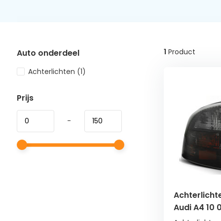
1
Product
Auto onderdeel
Achterlichten
(1)
Prijs
-
Achterlicht
Audi A4 10 
smoke