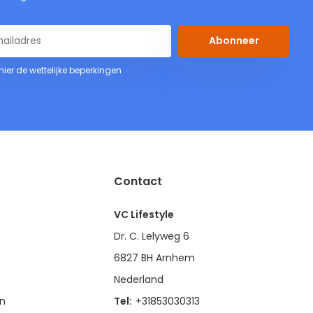
Abonneer
 hier de wettelijke beperkingen
Contact
VC Lifestyle
Dr. C. Lelyweg 6
6827 BH Arnhem
Nederland
en
Tel:
+31853030313