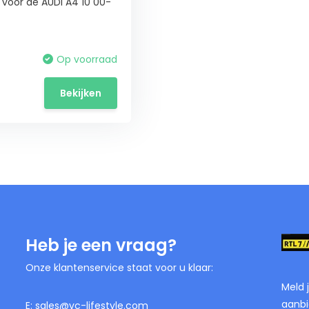
 voor de AUDI A4 10 00-
Op voorraad
Bekijken
Heb je een vraag?
Onze klantenservice staat voor u klaar:
Meld 
aanbi
E:
sales@vc-lifestyle.com