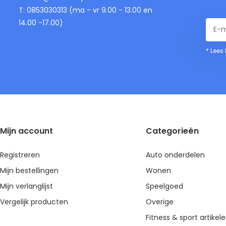
T: 0853030313 (ma - vr 9.00 - 13.00 en
14.00 -17.00)
* Lees
Mijn account
Categorieën
Registreren
Auto onderdelen
Mijn bestellingen
Wonen
Mijn verlanglijst
Speelgoed
Vergelijk producten
Overige
Fitness & sport artikel