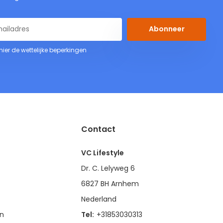
Abonneer
 hier de wettelijke beperkingen
Contact
VC Lifestyle
Dr. C. Lelyweg 6
6827 BH Arnhem
Nederland
en
Tel:
+31853030313