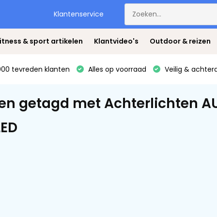
Klantenservice
itness & sport artikelen
Klantvideo's
Outdoor & reizen
00 tevreden klanten
Alles op voorraad
Veilig & achter
en getagd met Achterlichten AU
LED