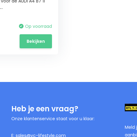
 voor de AUDI A4 B7 11
..
Op voorraad
Bekijken
Heb je een vraag?
Onze klantenservice staat voor u klaar:
Meld 
aanbi
E:
sales@vc-lifestyle.com