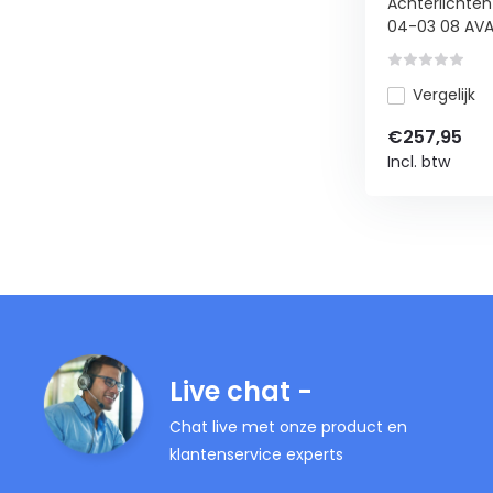
Achterlichten
04-03 08 AVA.
Vergelijk
€257,95
Incl. btw
Live chat -
Chat live met onze product en
klantenservice experts