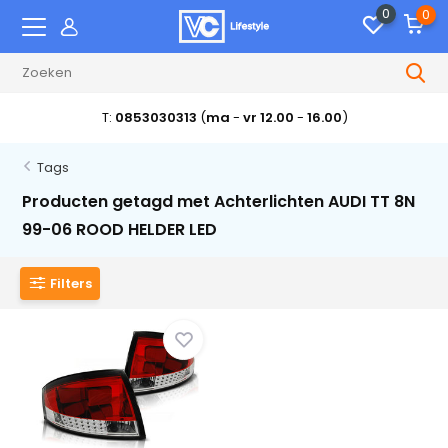
0
0
T:
0853030313
(
ma
-
vr 12.00
-
16.00
)
Tags
Producten getagd met Achterlichten AUDI TT 8N
99-06 ROOD HELDER LED
Filters