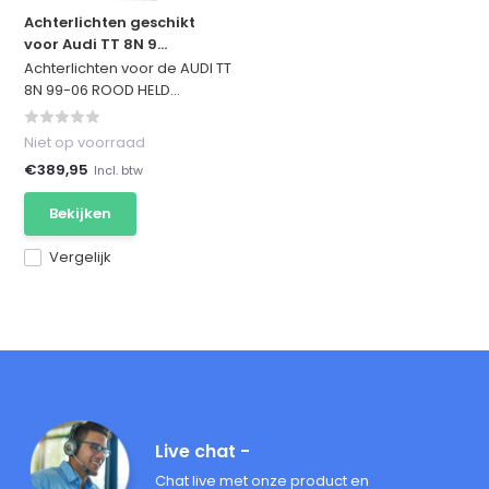
Achterlichten geschikt
voor Audi TT 8N 9...
Achterlichten voor de AUDI TT
8N 99-06 ROOD HELD...
Niet op voorraad
€389,95
Incl. btw
Bekijken
Vergelijk
Live chat -
Chat live met onze product en