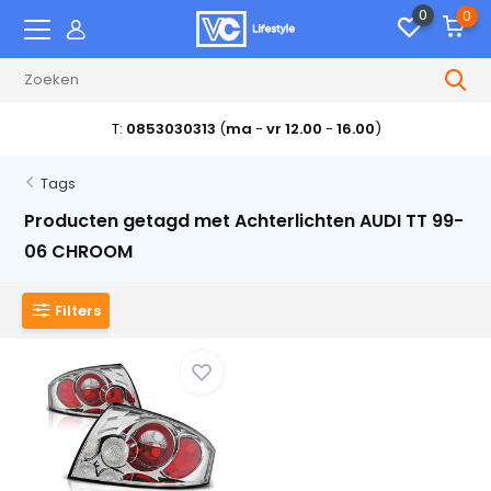
0
0
T:
0853030313
(
ma
-
vr 12.00
-
16.00
)
Tags
Producten getagd met Achterlichten AUDI TT 99-
06 CHROOM
Filters