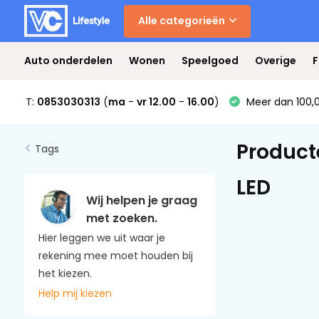
Alle categorieën
Auto onderdelen
Wonen
Speelgoed
Overige
F
T:
0853030313
(
ma
-
vr 12.00
-
16.00
)
Meer dan 100,0
Product
Tags
LED
Wij helpen je graag
met zoeken.
Hier leggen we uit waar je
rekening mee moet houden bij
het kiezen.
Help mij kiezen