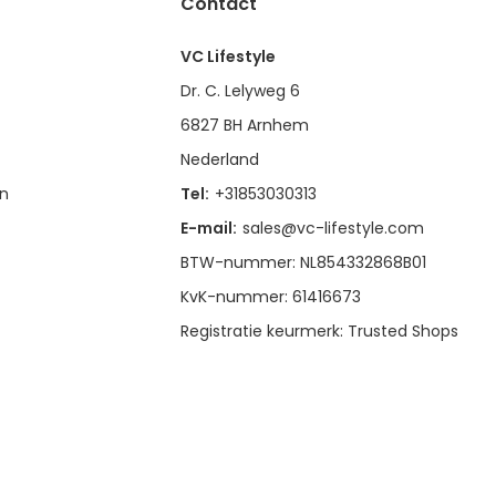
Contact
VC Lifestyle
Dr. C. Lelyweg 6
6827 BH Arnhem
Nederland
en
Tel:
+31853030313
E-mail:
sales@vc-lifestyle.com
BTW-nummer: NL854332868B01
KvK-nummer: 61416673
Registratie keurmerk: Trusted Shops