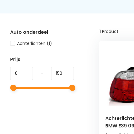
1
Product
Auto onderdeel
Achterlichten
(1)
Prijs
-
Achterlicht
BMW E39 09
helder