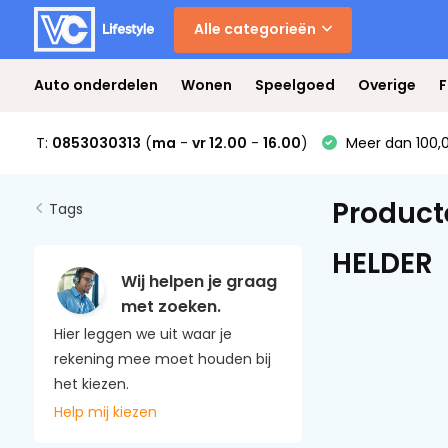
Alle categorieën
Auto onderdelen
Wonen
Speelgoed
Overige
F
T:
0853030313
(
ma
-
vr 12.00
-
16.00
)
Meer dan 100,0
Product
Tags
HELDER
Wij helpen je graag
met zoeken.
Hier leggen we uit waar je
rekening mee moet houden bij
het kiezen.
Help mij kiezen