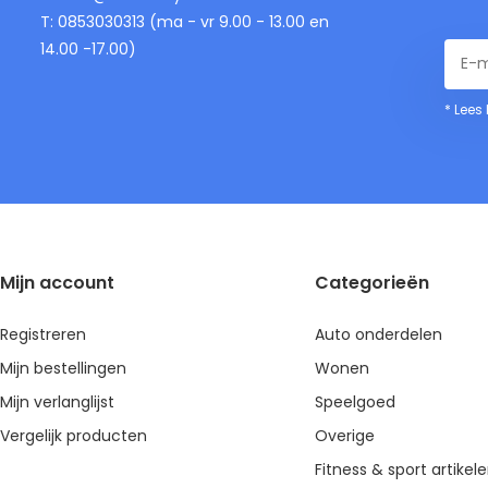
T: 0853030313 (ma - vr 9.00 - 13.00 en
14.00 -17.00)
* Lees
Mijn account
Categorieën
Registreren
Auto onderdelen
Mijn bestellingen
Wonen
Mijn verlanglijst
Speelgoed
Vergelijk producten
Overige
Fitness & sport artikel