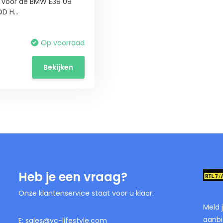
n voor de BMW E39 09
 H...
Op voorraad
Bekijken
Heb je een vraag?
Onze klantenservice staat voor u klaar:
Meld 
aanbi
E:
sales@vc-lifestyle.com