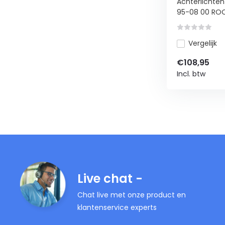
Achterlichte
95-08 00 ROOD
Vergelijk
€108,95
Incl. btw
Live chat -
Chat live met onze product en
klantenservice experts