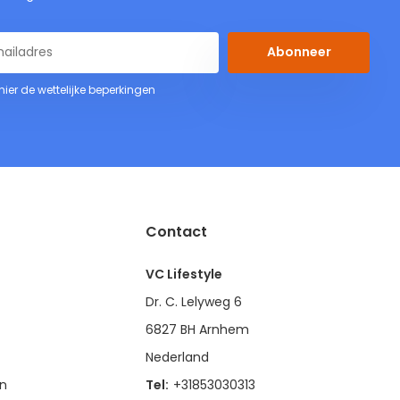
Abonneer
 hier de wettelijke beperkingen
Contact
VC Lifestyle
Dr. C. Lelyweg 6
6827 BH Arnhem
Nederland
en
Tel:
+31853030313