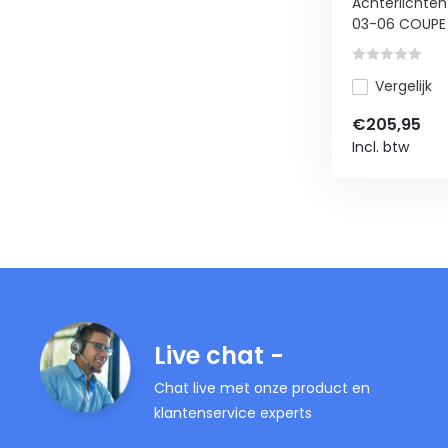
Achterlichte
03-06 COUPE 
Vergelijk
€205,95
Incl. btw
Live chat -
Chat live met onze product en
klantenservice experts