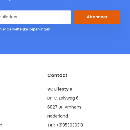
Abonneer
 hier de wettelijke beperkingen
Contact
VC Lifestyle
Dr. C. Lelyweg 6
6827 BH Arnhem
Nederland
en
Tel:
+31853030313