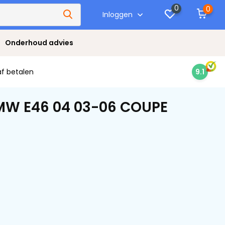
0
0
Inloggen
Onderhoud advies
af betalen
9.1
BMW E46 04 03-06 COUPE