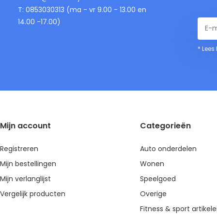
T: 0853030313 (ma - vr 9.00 - 13.00 en
14.00 -17.00)
* Lees
Mijn account
Categorieën
Registreren
Auto onderdelen
Mijn bestellingen
Wonen
Mijn verlanglijst
Speelgoed
Vergelijk producten
Overige
Fitness & sport artikel