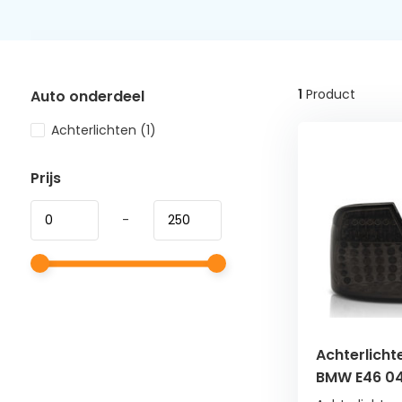
1
Product
Auto onderdeel
Achterlichten
(1)
Prijs
-
Achterlicht
BMW E46 04
smoke LED