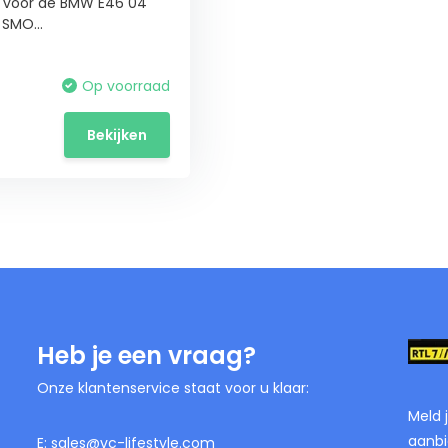
n voor de BMW E46 04
SMO...
Op voorraad
Bekijken
Heb je een vraag?
Onze klantenservice staat voor u klaar:
Meld 
aanbi
E:
sales@vc-lifestyle.com