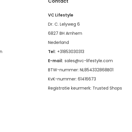
Contact
VC Lifestyle
Dr. C. Lelyweg 6
6827 BH Arnhem
Nederland
en
Tel:
+31853030313
E-mail:
sales@vc-lifestyle.com
BTW-nummer: NL854332868B01
KvK-nummer: 61416673
Registratie keurmerk: Trusted Shops