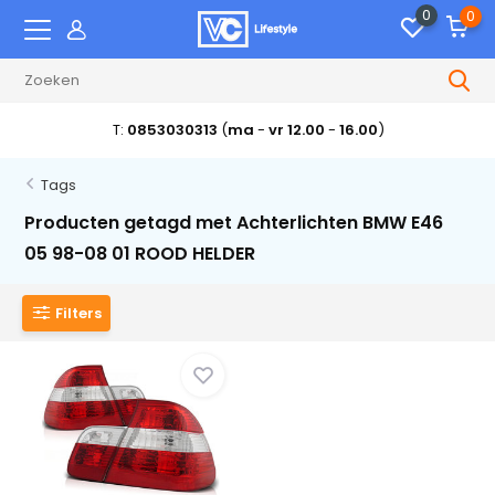
0
0
T:
0853030313
(
ma
-
vr 12.00
-
16.00
)
Tags
Producten getagd met Achterlichten BMW E46
05 98-08 01 ROOD HELDER
Filters