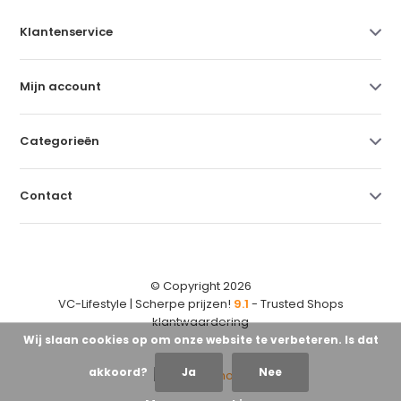
Klantenservice
Mijn account
Categorieën
Contact
© Copyright 2026
VC-Lifestyle | Scherpe prijzen!
9.1
- Trusted Shops
klantwaardering
Wij slaan cookies op om onze website te verbeteren. Is dat
akkoord?
Ja
Nee