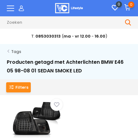
0
0
T:
0853030313
(
ma
-
vr 12.00
-
16.00
)
Tags
Producten getagd met Achterlichten BMW E46
05 98-08 01 SEDAN SMOKE LED
Filters