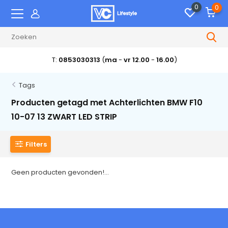
0
0
T:
0853030313
(
ma
-
vr 12.00
-
16.00
)
Tags
Producten getagd met Achterlichten BMW F10
10-07 13 ZWART LED STRIP
Filters
Geen producten gevonden!...