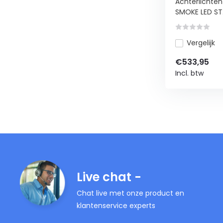
Achterlichten
SMOKE LED ST.
Vergelijk
€533,95
Incl. btw
Live chat -
Chat live met onze product en
klantenservice experts