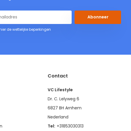
Abonneer
 hier de wettelijke beperkingen
Contact
VC Lifestyle
Dr. C. Lelyweg 6
6827 BH Arnhem
Nederland
en
Tel:
+31853030313