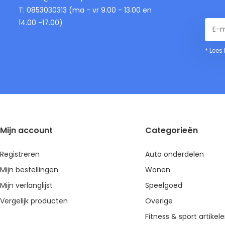
T: 0853030313 (ma - vr 9.00 - 13.00 en
14.00 -17.00)
* Lees
Mijn account
Categorieën
Registreren
Auto onderdelen
Mijn bestellingen
Wonen
Mijn verlanglijst
Speelgoed
Vergelijk producten
Overige
Fitness & sport artikel