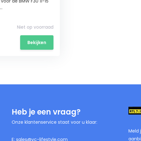
 voor de BMW F30 11-15
..
Niet op voorraad
Bekijken
Heb je een vraag?
Onze klantenservice staat voor u klaar:
Meld 
aanbi
E:
sales@vc-lifestyle.com