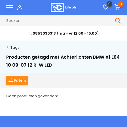
0
0
T:
0853030313
(
ma
-
vr 12.00
-
16.00
)
Tags
Producten getagd met Achterlichten BMW X1 E84
10 09-07 12 R-W LED
Filters
Geen producten gevonden!...