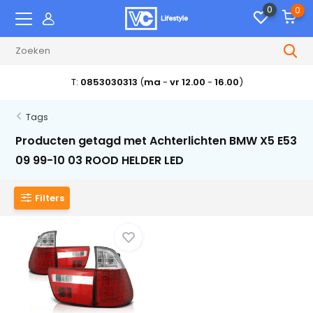
0
0
T:
0853030313
(
ma
-
vr 12.00
-
16.00
)
Tags
Producten getagd met Achterlichten BMW X5 E53
09 99-10 03 ROOD HELDER LED
Filters