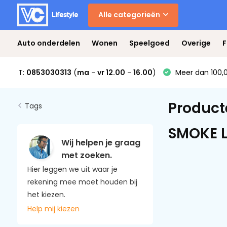
Alle categorieën
Auto onderdelen
Wonen
Speelgoed
Overige
F
T:
0853030313
(
ma
-
vr 12.00
-
16.00
)
Meer dan 100,0
Product
Tags
SMOKE L
Wij helpen je graag
met zoeken.
Hier leggen we uit waar je
rekening mee moet houden bij
het kiezen.
Help mij kiezen