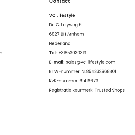
Contact
VC Lifestyle
Dr. C. Lelyweg 6
6827 BH Arnhem
Nederland
en
Tel:
+31853030313
E-mail:
sales@vc-lifestyle.com
BTW-nummer: NL854332868B01
KvK-nummer: 61416673
Registratie keurmerk: Trusted Shops