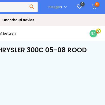
0
0
Inloggen
Onderhoud advies
af betalen
9.1
CHRYSLER 300C 05-08 ROOD