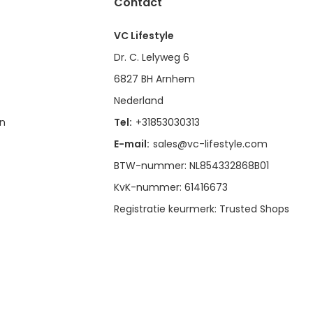
Contact
VC Lifestyle
Dr. C. Lelyweg 6
6827 BH Arnhem
Nederland
en
Tel:
+31853030313
E-mail:
sales@vc-lifestyle.com
BTW-nummer: NL854332868B01
KvK-nummer: 61416673
Registratie keurmerk: Trusted Shops