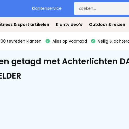
Klantenservice
itness & sport artikelen
Klantvideo's
Outdoor & reizen
00 tevreden klanten
Alles op voorraad
Veilig & achter
en getagd met Achterlichten DA
ELDER