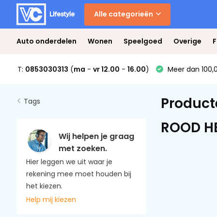
Alle categorieën
Auto onderdelen
Wonen
Speelgoed
Overige
F
T:
0853030313
(
ma
-
vr 12.00
-
16.00
)
Meer dan 100,0
Product
Tags
ROOD H
Wij helpen je graag
met zoeken.
Hier leggen we uit waar je
rekening mee moet houden bij
het kiezen.
Help mij kiezen