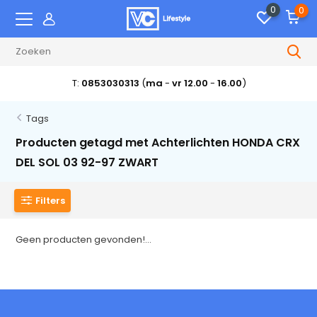
0
0
T:
0853030313
(
ma
-
vr 12.00
-
16.00
)
Tags
Producten getagd met Achterlichten HONDA CRX
DEL SOL 03 92-97 ZWART
Filters
Geen producten gevonden!...