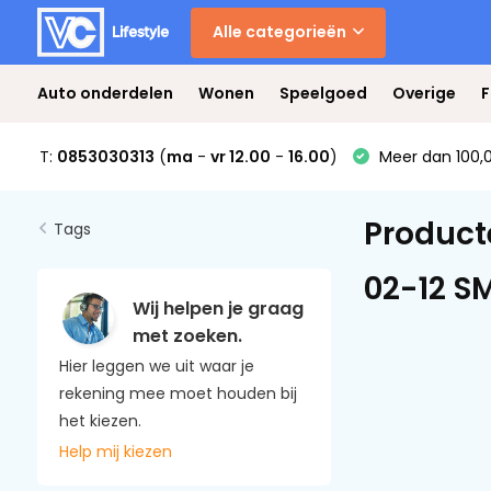
Alle categorieën
Auto onderdelen
Wonen
Speelgoed
Overige
F
T:
0853030313
(
ma
-
vr 12.00
-
16.00
)
Meer dan 100,0
Product
Tags
02-12 S
Wij helpen je graag
met zoeken.
Hier leggen we uit waar je
rekening mee moet houden bij
het kiezen.
Help mij kiezen