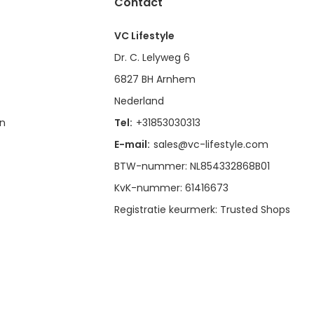
Contact
VC Lifestyle
Dr. C. Lelyweg 6
6827 BH Arnhem
Nederland
en
Tel:
+31853030313
E-mail:
sales@vc-lifestyle.com
BTW-nummer: NL854332868B01
KvK-nummer: 61416673
Registratie keurmerk: Trusted Shops