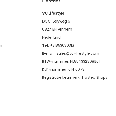
Contact
VC Lifestyle
Dr. C. Lelyweg 6
6827 BH Arnhem
Nederland
en
Tel:
+31853030313
E-mail:
sales@vc-lifestyle.com
BTW-nummer: NL854332868B01
KvK-nummer: 61416673
Registratie keurmerk: Trusted Shops