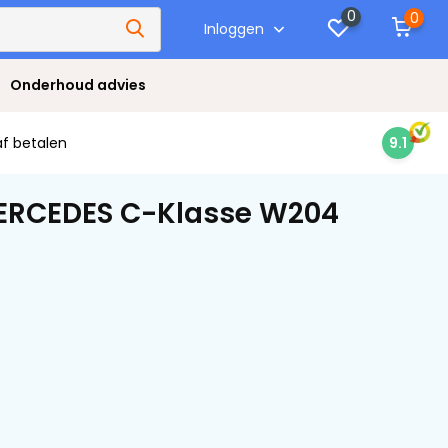
0
0
Inloggen
Onderhoud advies
af betalen
9.1
MERCEDES C-Klasse W204