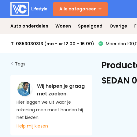
Alle categorieën
Auto onderdelen
Wonen
Speelgoed
Overige
F
T:
0853030313
(
ma
-
vr 12.00
-
16.00
)
Meer dan 100,0
Product
Tags
SEDAN 0
Wij helpen je graag
met zoeken.
Hier leggen we uit waar je
rekening mee moet houden bij
het kiezen.
Help mij kiezen