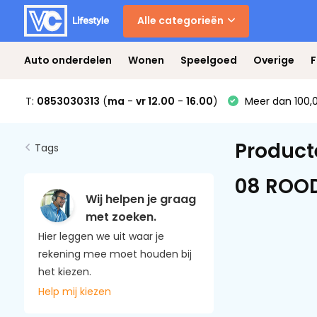
Alle categorieën
Auto onderdelen
Wonen
Speelgoed
Overige
F
T:
0853030313
(
ma
-
vr 12.00
-
16.00
)
Meer dan 100,0
Product
Tags
08 ROO
Wij helpen je graag
met zoeken.
Hier leggen we uit waar je
rekening mee moet houden bij
het kiezen.
Help mij kiezen