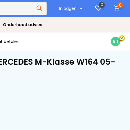
0
0
Inloggen
Onderhoud advies
af betalen
9.1
MERCEDES M-Klasse W164 05-