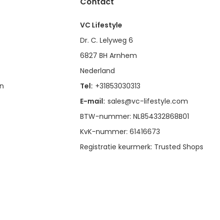
Contact
VC Lifestyle
Dr. C. Lelyweg 6
6827 BH Arnhem
Nederland
en
Tel:
+31853030313
E-mail:
sales@vc-lifestyle.com
BTW-nummer: NL854332868B01
KvK-nummer: 61416673
Registratie keurmerk: Trusted Shops