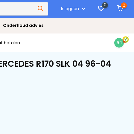
0
0
Inloggen
Onderhoud advies
af betalen
9.1
ERCEDES R170 SLK 04 96-04