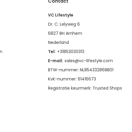
Contact
VC Lifestyle
Dr. C. Lelyweg 6
6827 BH Arnhem
Nederland
en
Tel:
+31853030313
E-mail:
sales@vc-lifestyle.com
BTW-nummer: NL854332868B01
KvK-nummer: 61416673
Registratie keurmerk: Trusted Shops