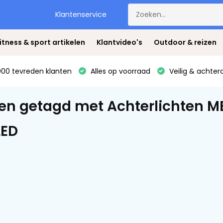
Klantenservice
itness & sport artikelen
Klantvideo's
Outdoor & reizen
00 tevreden klanten
Alles op voorraad
Veilig & achter
en getagd met Achterlichten M
LED