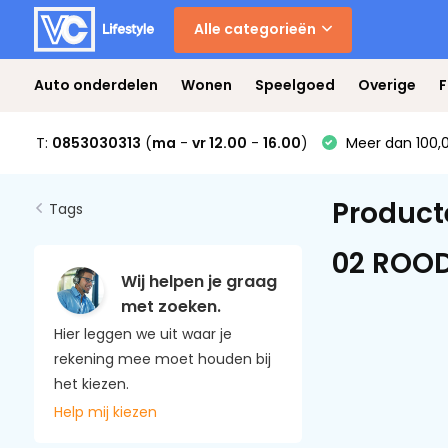
Alle categorieën
Auto onderdelen
Wonen
Speelgoed
Overige
F
T:
0853030313
(
ma
-
vr 12.00
-
16.00
)
Meer dan 100,0
Product
Tags
02 ROOD
Wij helpen je graag
met zoeken.
Hier leggen we uit waar je
rekening mee moet houden bij
het kiezen.
Help mij kiezen