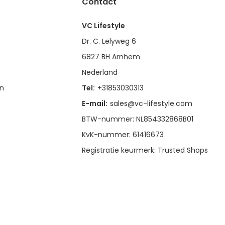
Contact
VC Lifestyle
Dr. C. Lelyweg 6
6827 BH Arnhem
Nederland
en
Tel:
+31853030313
E-mail:
sales@vc-lifestyle.com
BTW-nummer: NL854332868B01
KvK-nummer: 61416673
Registratie keurmerk: Trusted Shops