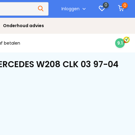
0
0
Inloggen
Onderhoud advies
af betalen
9.1
MERCEDES W208 CLK 03 97-04