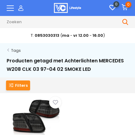
0
0
T:
0853030313
(
ma
-
vr 12.00
-
16.00
)
Tags
Producten getagd met Achterlichten MERCEDES
W208 CLK 03 97-04 02 SMOKE LED
Filters