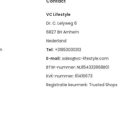
Contact
VC Lifestyle
Dr. C. Lelyweg 6
6827 BH Arnhem
Nederland
en
Tel:
+31853030313
E-mail:
sales@vc-lifestyle.com
BTW-nummer: NL854332868B01
KvK-nummer: 61416673
Registratie keurmerk: Trusted Shops