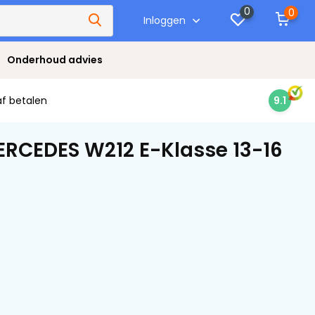
0
0
Inloggen
Onderhoud advies
af betalen
9.1
ERCEDES W212 E-Klasse 13-16