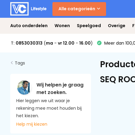
Alle categorieën
Auto onderdelen
Wonen
Speelgoed
Overige
F
T:
0853030313
(
ma
-
vr 12.00
-
16.00
)
Meer dan 100,0
Product
Tags
SEQ ROO
Wij helpen je graag
met zoeken.
Hier leggen we uit waar je
rekening mee moet houden bij
het kiezen.
Help mij kiezen