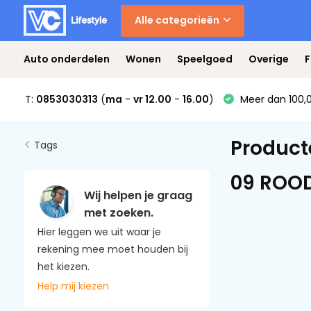
Alle categorieën
Auto onderdelen
Wonen
Speelgoed
Overige
F
T:
0853030313
(
ma
-
vr 12.00
-
16.00
)
Meer dan 100,0
Product
Tags
09 ROO
Wij helpen je graag
met zoeken.
Hier leggen we uit waar je
rekening mee moet houden bij
het kiezen.
Help mij kiezen