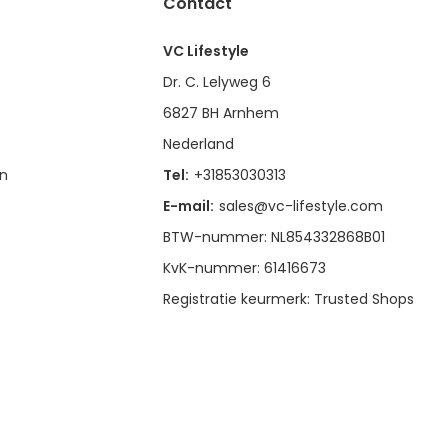
Contact
VC Lifestyle
Dr. C. Lelyweg 6
6827 BH Arnhem
Nederland
en
Tel:
+31853030313
E-mail:
sales@vc-lifestyle.com
BTW-nummer: NL854332868B01
KvK-nummer: 61416673
Registratie keurmerk: Trusted Shops