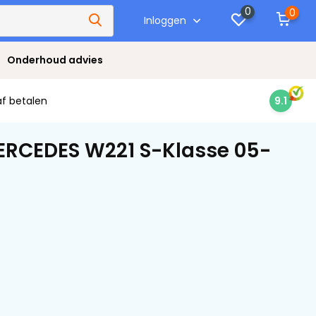
0
0
Inloggen
Onderhoud advies
af betalen
9.1
ERCEDES W221 S-Klasse 05-