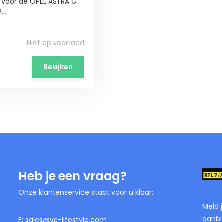
 voor de OPEL ASTRA G
..
Niet op voorraad
Bekijken
Heb je een vraag?
Onze klantenservice staat voor u klaar:
Meld 
aanbi
E:
sales@vc-lifestyle.com