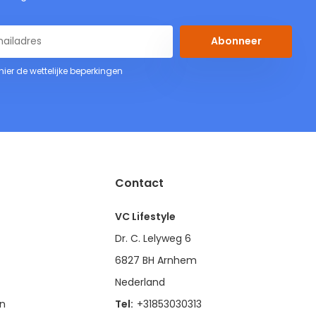
Abonneer
 hier de wettelijke beperkingen
Contact
VC Lifestyle
Dr. C. Lelyweg 6
6827 BH Arnhem
Nederland
en
Tel:
+31853030313