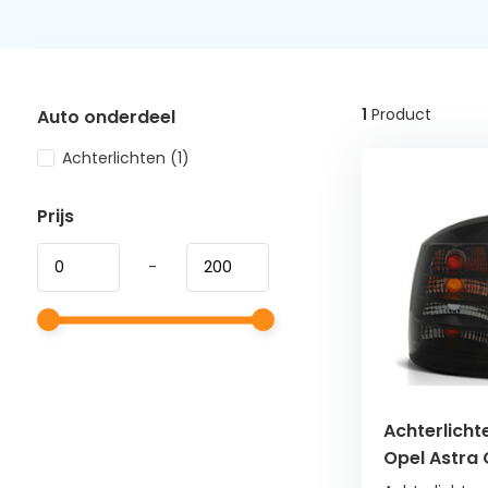
1
Product
Auto onderdeel
Achterlichten
(1)
Prijs
-
Achterlicht
Opel Astra
smoke