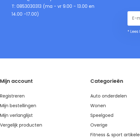
T: 0853030313 (ma - vr 9.00 - 13.00 en
14.00 -17.00)
* Lees
Mijn account
Categorieën
Registreren
Auto onderdelen
Mijn bestellingen
Wonen
Mijn verlanglijst
Speelgoed
Vergelijk producten
Overige
Fitness & sport artikel