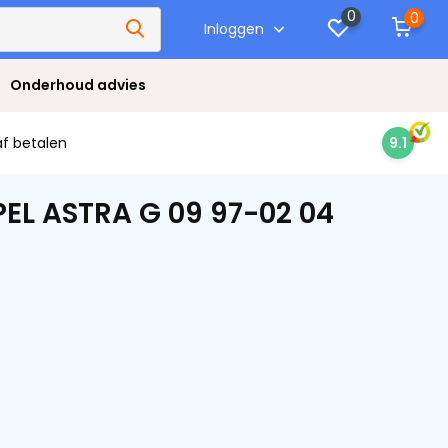
0
0
Inloggen
Onderhoud advies
af betalen
9.1
EL ASTRA G 09 97-02 04