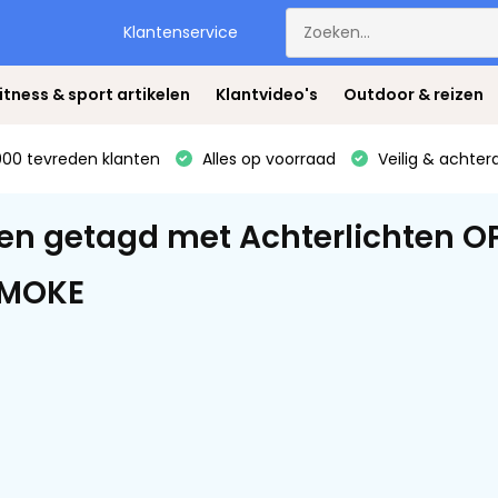
Klantenservice
itness & sport artikelen
Klantvideo's
Outdoor & reizen
00 tevreden klanten
Alles op voorraad
Veilig & achter
en getagd met Achterlichten OP
SMOKE