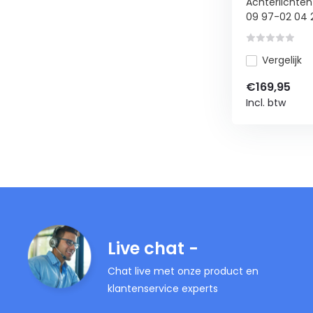
Achterlichten
09 97-02 04 2.
Vergelijk
€169,95
Incl. btw
Live chat -
Chat live met onze product en
klantenservice experts