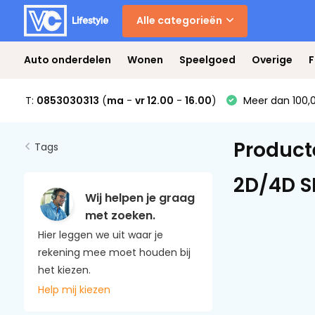
Alle categorieën
Auto onderdelen
Wonen
Speelgoed
Overige
F
T:
0853030313
(
ma
-
vr 12.00
-
16.00
)
Meer dan 100,0
Product
Tags
2D/4D 
Wij helpen je graag
met zoeken.
Hier leggen we uit waar je
rekening mee moet houden bij
het kiezen.
Help mij kiezen