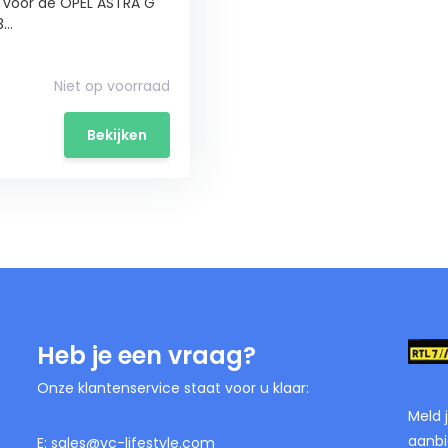
 voor de OPEL ASTRA G
..
Niet op voorraad
Bekijken
Heb je een vraag?
Onze klantenservice staat voor u klaar:
Meld 
aanbi
E:
sales@vc-lifestyle.com