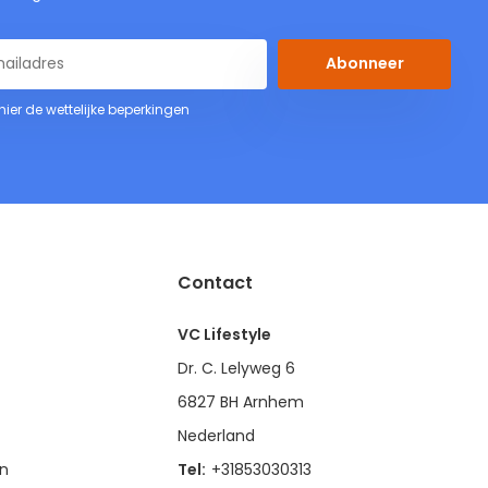
Abonneer
 hier de wettelijke beperkingen
Contact
VC Lifestyle
Dr. C. Lelyweg 6
6827 BH Arnhem
Nederland
en
Tel:
+31853030313