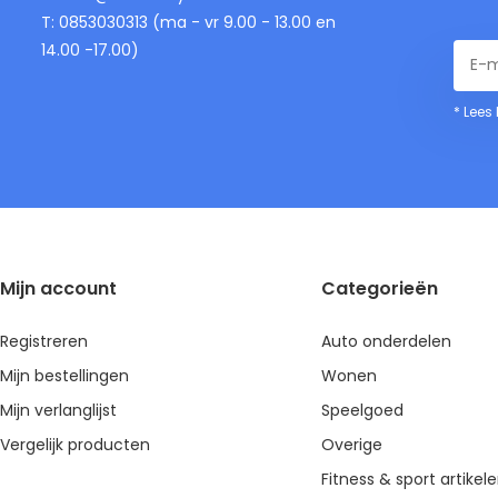
T: 0853030313 (ma - vr 9.00 - 13.00 en
14.00 -17.00)
* Lees
Mijn account
Categorieën
Registreren
Auto onderdelen
Mijn bestellingen
Wonen
Mijn verlanglijst
Speelgoed
Vergelijk producten
Overige
Fitness & sport artikel