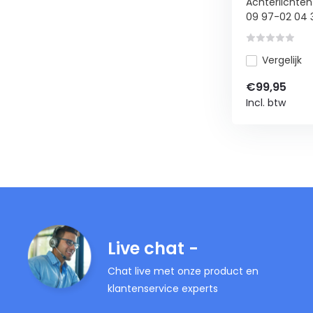
Achterlichten
09 97-02 04 3.
Vergelijk
€99,95
Incl. btw
Live chat -
Chat live met onze product en
klantenservice experts