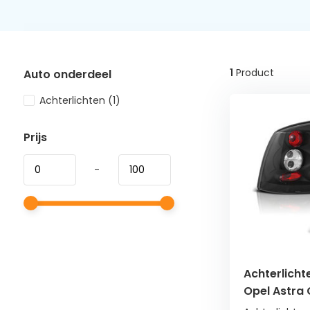
1
Product
Auto onderdeel
Achterlichten
(1)
Prijs
-
Achterlicht
Opel Astra
zwart