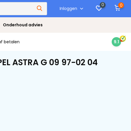
0
0
Inloggen
Onderhoud advies
af betalen
9.1
EL ASTRA G 09 97-02 04