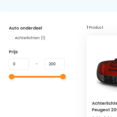
1
Product
Auto onderdeel
Achterlichten
(1)
Prijs
-
Achterlicht
Peugeot 20
LED strip