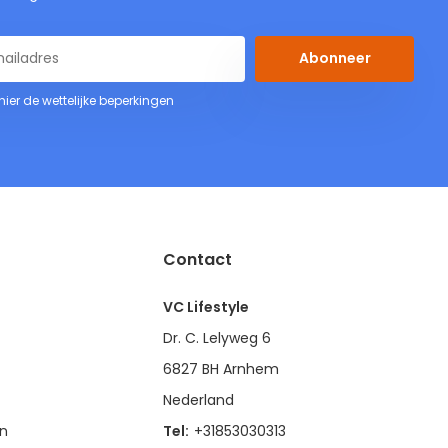
Abonneer
 hier de wettelijke beperkingen
Contact
VC Lifestyle
Dr. C. Lelyweg 6
6827 BH Arnhem
Nederland
en
Tel:
+31853030313