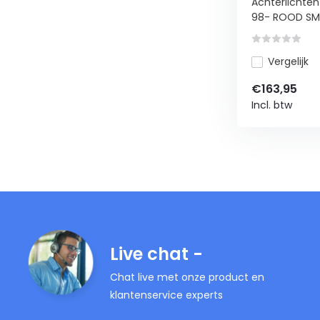
Achterlichten
98- ROOD SM.
Vergelijk
€163,95
Incl. btw
Live chat -
Chat live met onze product en
klantenservice experts