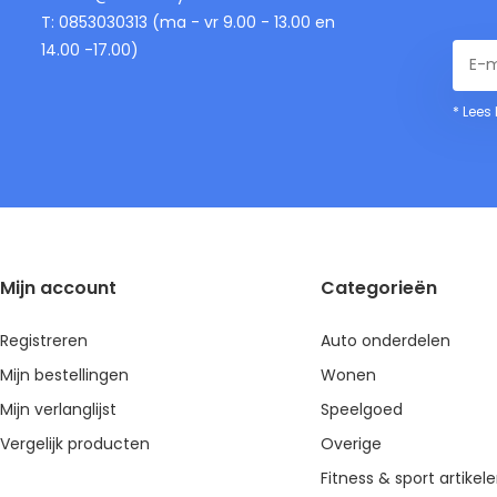
T: 0853030313 (ma - vr 9.00 - 13.00 en
14.00 -17.00)
* Lees
Mijn account
Categorieën
Registreren
Auto onderdelen
Mijn bestellingen
Wonen
Mijn verlanglijst
Speelgoed
Vergelijk producten
Overige
Fitness & sport artikel