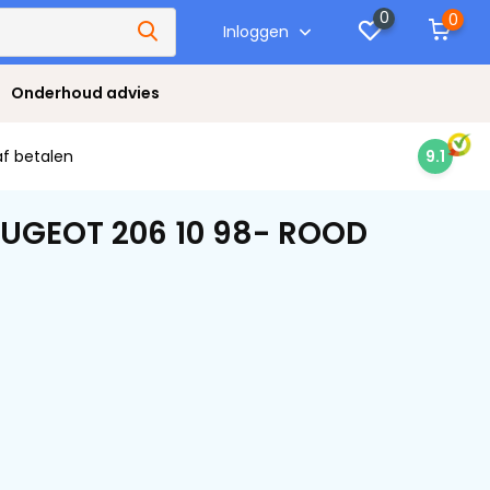
0
0
Inloggen
Onderhoud advies
af betalen
9.1
EUGEOT 206 10 98- ROOD