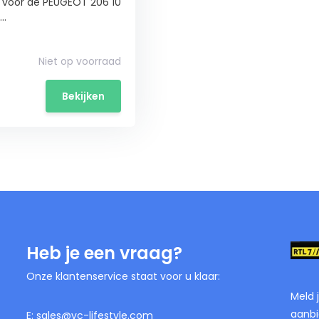
 voor de PEUGEOT 206 10
..
Niet op voorraad
Bekijken
Heb je een vraag?
Onze klantenservice staat voor u klaar:
Meld 
aanbi
E:
sales@vc-lifestyle.com