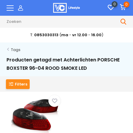
0
0
T:
0853030313
(
ma
-
vr 12.00
-
16.00
)
Tags
Producten getagd met Achterlichten PORSCHE
BOXSTER 96-04 ROOD SMOKE LED
Filters