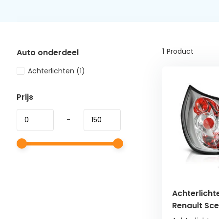
1
Product
Auto onderdeel
Achterlichten
(1)
Prijs
-
Achterlicht
Renault Sce
chroom