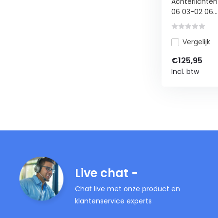
Achterlichten
06 03-02 06...
Vergelijk
€125,95
Incl. btw
Live chat -
Chat live met onze product en
klantenservice experts