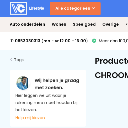
Alle categorieën
Auto onderdelen
Wonen
Speelgoed
Overige
F
T:
0853030313
(
ma
-
vr 12.00
-
16.00
)
Meer dan 100,0
Product
Tags
CHROO
Wij helpen je graag
met zoeken.
Hier leggen we uit waar je
rekening mee moet houden bij
het kiezen.
Help mij kiezen