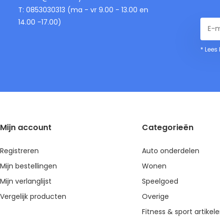
T: 0853030313 (ma - vr 9.00 - 13.00 en
14.00 -17.00)
* Lees
Mijn account
Categorieën
Registreren
Auto onderdelen
Mijn bestellingen
Wonen
Mijn verlanglijst
Speelgoed
Vergelijk producten
Overige
Fitness & sport artikel