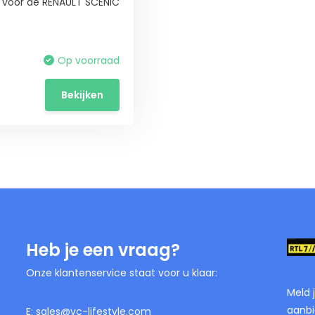
 voor de RENAULT SCENIC
Op voorraad
Bekijken
Heb je een vraag?
Onze klantenservice staat voor u klaar:
Meld 
aanbi
E:
sales@vc-lifestyle.com