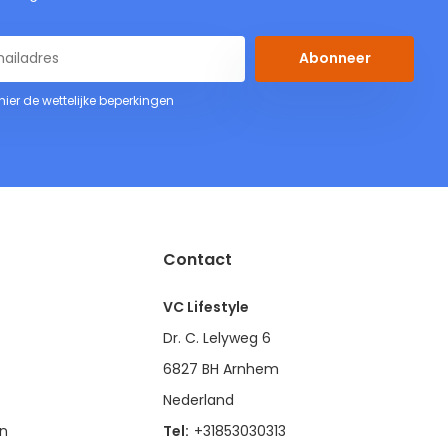
Abonneer
 hier de wettelijke beperkingen
Contact
VC Lifestyle
Dr. C. Lelyweg 6
6827 BH Arnhem
Nederland
en
Tel:
+31853030313