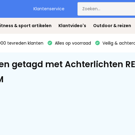
Klantenservice
itness & sport artikelen
Klantvideo's
Outdoor & reizen
00 tevreden klanten
Alles op voorraad
Veilig & achter
en getagd met Achterlichten R
M