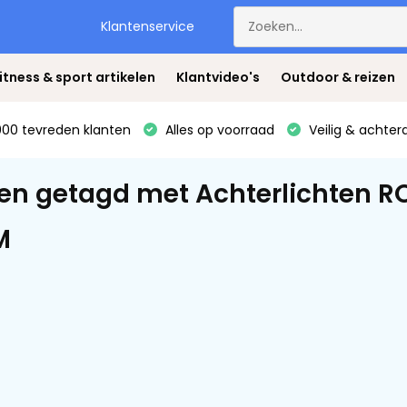
Klantenservice
itness & sport artikelen
Klantvideo's
Outdoor & reizen
00 tevreden klanten
Alles op voorraad
Veilig & achter
en getagd met Achterlichten RO
M