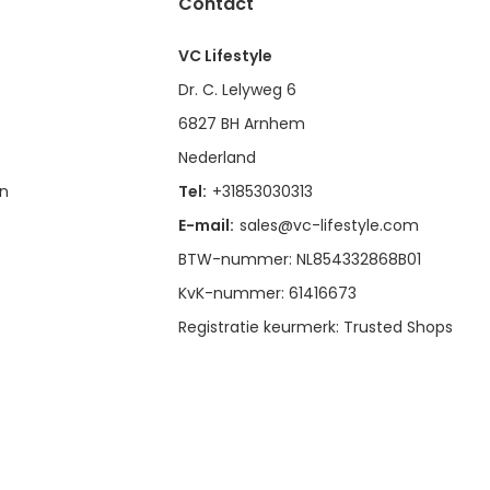
Contact
VC Lifestyle
Dr. C. Lelyweg 6
6827 BH Arnhem
Nederland
en
Tel:
+31853030313
E-mail:
sales@vc-lifestyle.com
BTW-nummer: NL854332868B01
KvK-nummer: 61416673
Registratie keurmerk: Trusted Shops