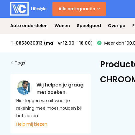
Alle categorieën
Auto onderdelen
Wonen
Speelgoed
Overige
F
T:
0853030313
(
ma
-
vr 12.00
-
16.00
)
Meer dan 100,0
Product
Tags
CHROO
Wij helpen je graag
met zoeken.
Hier leggen we uit waar je
rekening mee moet houden bij
het kiezen.
Help mij kiezen