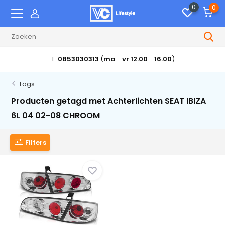
0
0
T:
0853030313
(
ma
-
vr 12.00
-
16.00
)
Tags
Producten getagd met Achterlichten SEAT IBIZA
6L 04 02-08 CHROOM
Filters