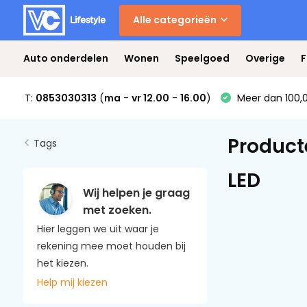
Alle categorieën
Auto onderdelen
Wonen
Speelgoed
Overige
F
T:
0853030313
(
ma
-
vr 12.00
-
16.00
)
Meer dan 100,0
Product
Tags
LED
Wij helpen je graag
met zoeken.
Hier leggen we uit waar je
rekening mee moet houden bij
het kiezen.
Help mij kiezen