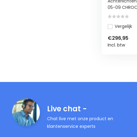
Achterlichten
05-09 CHROOM
Vergelijk
€296,95
Incl. btw
Live chat -
Chat live met onze product en
klantenservice experts