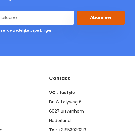
Abonneer
 hier de wettelijke beperkingen
Contact
VC Lifestyle
Dr. C. Lelyweg 6
6827 BH Arnhem
Nederland
en
Tel:
+31853030313