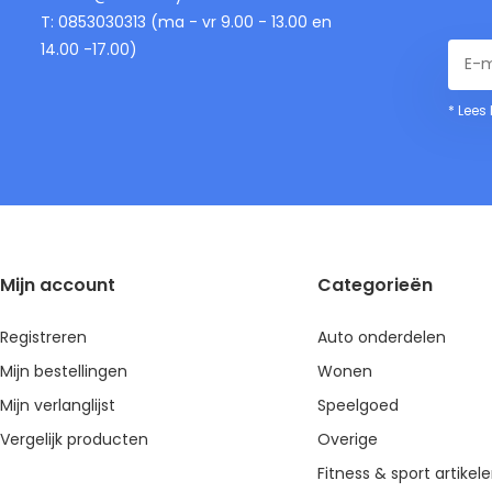
T: 0853030313 (ma - vr 9.00 - 13.00 en
14.00 -17.00)
* Lees
Mijn account
Categorieën
Registreren
Auto onderdelen
Mijn bestellingen
Wonen
Mijn verlanglijst
Speelgoed
Vergelijk producten
Overige
Fitness & sport artikel