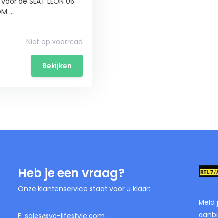
 voor de SEAT LEON 06
 ...
Niet op voorraad
Bekijken
Heb je een vraag?
Onze klantenservice staat voor u klaar:
Meld 
aanbi
E:
sales@vc-lifestyle.com