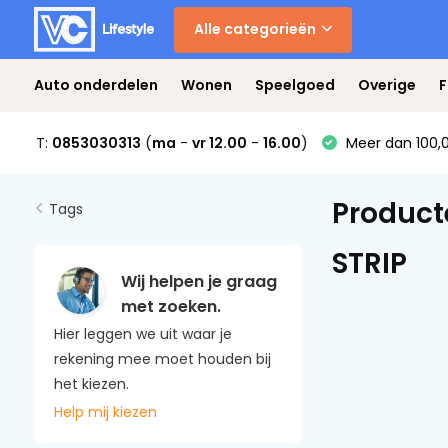
Alle categorieën
Auto onderdelen
Wonen
Speelgoed
Overige
F
T:
0853030313
(
ma
-
vr 12.00
-
16.00
)
Meer dan 100,0
Product
Tags
STRIP
Wij helpen je graag
met zoeken.
Hier leggen we uit waar je
rekening mee moet houden bij
het kiezen.
Help mij kiezen