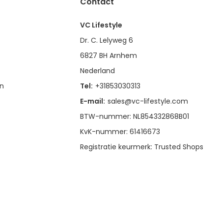
Contact
VC Lifestyle
Dr. C. Lelyweg 6
6827 BH Arnhem
Nederland
en
Tel:
+31853030313
E-mail:
sales@vc-lifestyle.com
BTW-nummer: NL854332868B01
KvK-nummer: 61416673
Registratie keurmerk: Trusted Shops