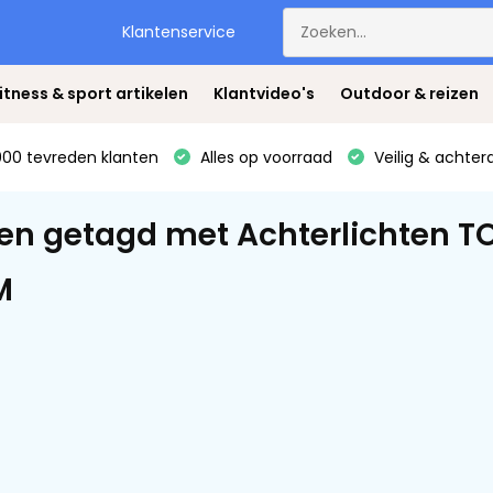
Klantenservice
itness & sport artikelen
Klantvideo's
Outdoor & reizen
00 tevreden klanten
Alles op voorraad
Veilig & achter
en getagd met Achterlichten TO
M