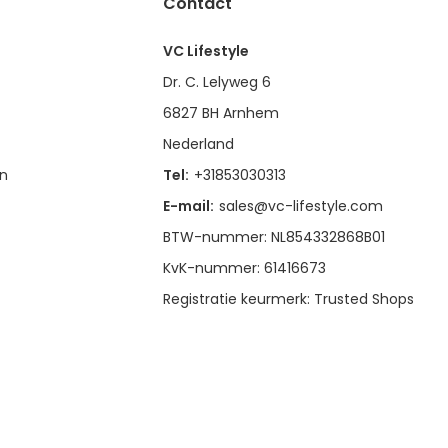
Contact
VC Lifestyle
Dr. C. Lelyweg 6
6827 BH Arnhem
Nederland
en
Tel:
+31853030313
E-mail:
sales@vc-lifestyle.com
BTW-nummer: NL854332868B01
KvK-nummer: 61416673
Registratie keurmerk: Trusted Shops