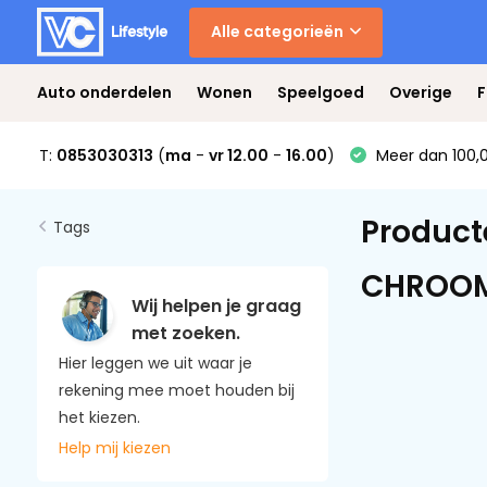
Alle categorieën
Auto onderdelen
Wonen
Speelgoed
Overige
F
T:
0853030313
(
ma
-
vr 12.00
-
16.00
)
Meer dan 100,0
Product
Tags
CHROO
Wij helpen je graag
met zoeken.
Hier leggen we uit waar je
rekening mee moet houden bij
het kiezen.
Help mij kiezen